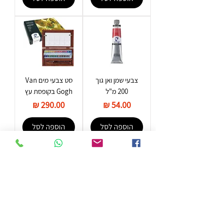
צבעי שמן ואן גוך
סט צבעי מים Van
200 מ"ל
Gogh בקופסת עץ
מחיר
מחיר
הוספה לסל
הוספה לסל
עפרון פחם Soft &