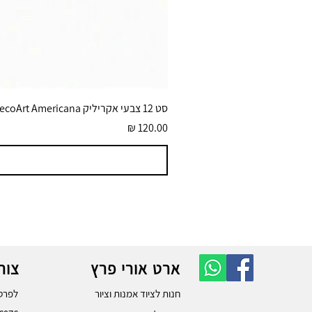
סט 12 צבעי אקריליק DecoArt Americana גוונים בוהקים 59 מ״ל
מחיר
ארט אורי פרץ
צור
חנות לציוד אמנות וציור
לפרטי