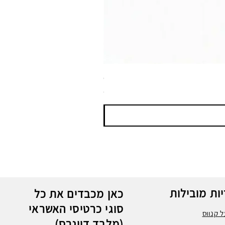
ספריי צבע שחור לטמבון MTN WEPRO Bumper Paint
מחיר
ות מובילות
כאן מכבדים את כל
סוגי כרטיסי האשראי
 קנווס
(מלבד דיינרס)