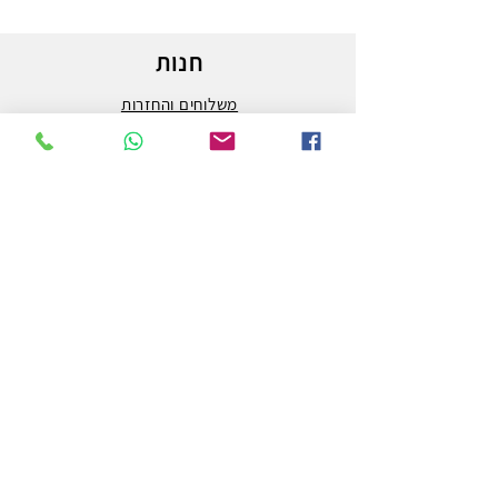
חנות
משלוחים והחזרות
מדיניות החנות
הצהרת נגישות
צור קשר
לפרטים והזמנות - אורי פרץ
054-3556976
uri.homa@gmail.com
החלוץ 50 באר שבע
חנות לציוד אמנות וציור המובילה בבאר שבע ובדרום.
מלבד אספקת המותגים הטובים ביותר בעולם האמנות,
אנחנו גם מבצעים הדפסה על קנבס באיכות גבוהה ביותר.