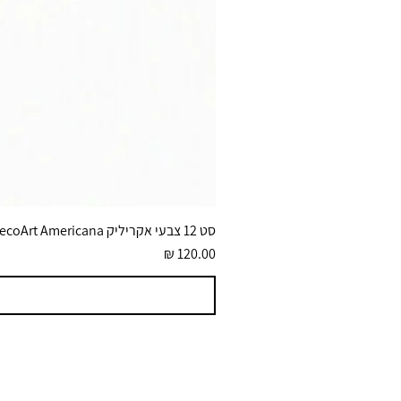
סט 12 צבעי אקריליק DecoArt Americana גוונים בוהקים 59 מ״ל
מחיר