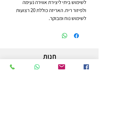
לשימוש ביתי ליצירת אווירה נעימה 
ולפיזור ריח. האריזה כוללת 20 רצועות 
לשימוש נוח ומבוקר.
חנות
משלוחים והחזרות
מדיניות החנות
הצהרת נגישות
צור קשר
לפרטים והזמנות - אורי פרץ
054-3556976
uri.homa@gmail.com