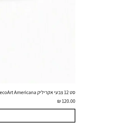
סט 12 צבעי אקריליק DecoArt Americana גוונים בוהקים 59 מ״ל
מחיר