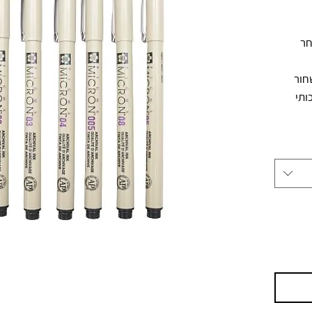
SAKU במבחר
חור
ותי