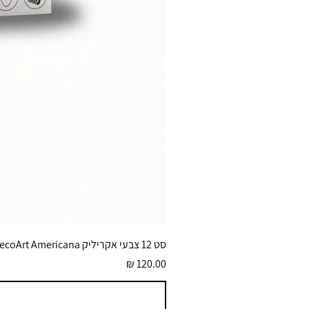
סט 12 צבעי אקריליק DecoArt Americana גוונים בוהקים 59 מ״ל
מחיר