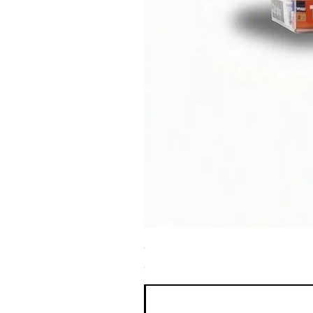
ספריי צבע שחור לטמבון MTN WEPRO Bumper Paint
מחיר