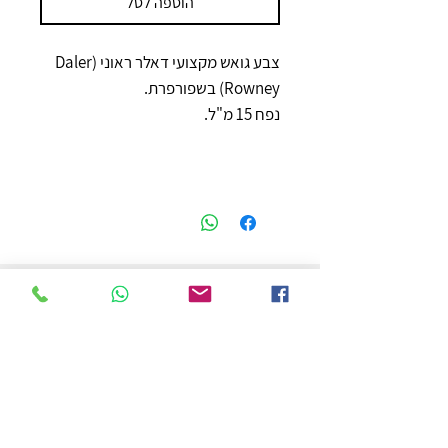
הוספה לסל
צבע גואש מקצועי דאלר ראוני (Daler
Rowney) בשפורפרת.
נפח 15 מ"ל.
חנות
משלוחים והחזרות
מדיניות החנות
הצהרת נגישות