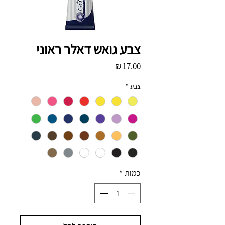
צבע גואש דאלר ראוני
מחיר
צבע
*
כמות
*