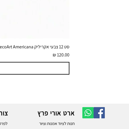
סט 12 צבעי אקריליק DecoArt Americana גוונים בוהקים 59 מ״ל
מחיר
ארט אורי פרץ
צור
חנות לציוד אמנות וציור
לפרטי