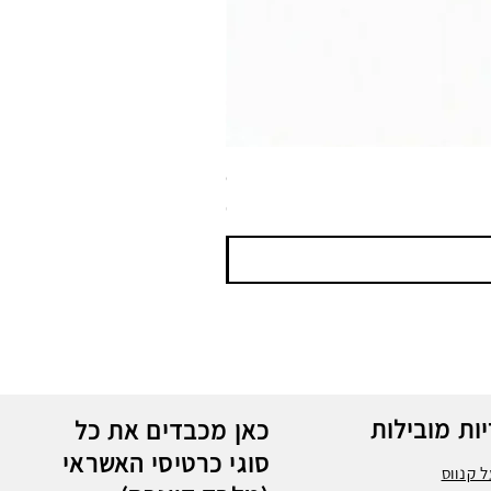
ספריי צבע שחור לטמבון MTN WEPRO Bumper Paint
מחיר
ות מובילות
כאן מכבדים את כל
סוגי כרטיסי האשראי
 קנווס