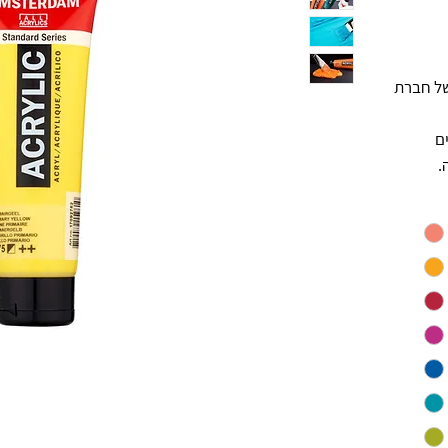
ורפרת 120 מ״ל של חברת
ים
.