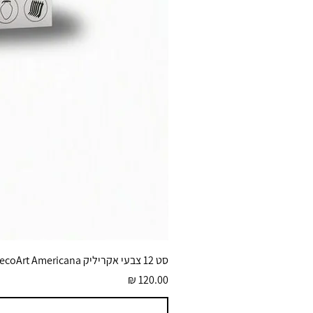
סט 12 צבעי אקריליק DecoArt Americana גוונים בוהקים 59 מ״ל
מחיר