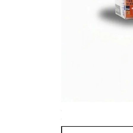
ספריי צבע שחור לטמבון MTN WEPRO Bumper Paint
מחיר