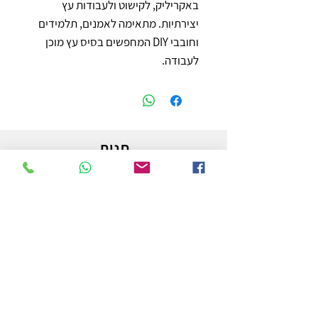
באקריליק, לקישוט ולעבודות עץ 
יצירתיות. מתאימה לאמנים, תלמידים 
וחובבי DIY המחפשים בסיס עץ מוכן 
לעבודה.
חנות
משלוחים והחזרות
מדיניות החנות
הצהרת נגישות
צור קשר
לפרטים והזמנות - אורי פרץ
054-3556976