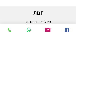
חנות
משלוחים והחזרות
מדיניות החנות
הצהרת נגישות
צור קשר
לפרטים והזמנות - אורי פרץ
054-3556976
uri.homa@gmail.com
החלוץ 50 באר שבע
חנות לציוד אמנות וציור המובילה בבאר שבע ובדרום.
מלבד אספקת המותגים הטובים ביותר בעולם האמנות,
אנחנו גם מבצעים הדפסה על קנבס באיכות גבוהה ביותר.