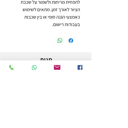
להפחית מריחות ולשמור על שכבת 
הציור לאורך זמן. מתאים לשימוש 
כאמצעי הגנה סופי או בין שכבות 
בעבודות רישום.
חנות
משלוחים והחזרות
מדיניות החנות
הצהרת נגישות
צור קשר
לפרטים והזמנות - אורי פרץ
054-3556976