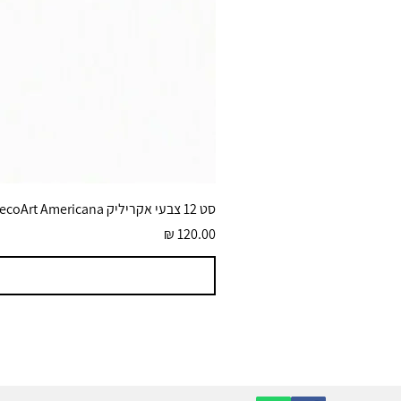
סט 12 צבעי אקריליק DecoArt Americana גוונים בוהקים 59 מ״ל
מחיר