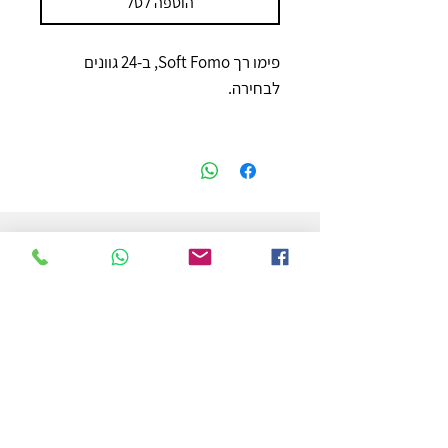
הוספה לסל
פימו רך Soft Fomo, ב-24 גוונים
לבחירה.
חנות
משלוחים והחזרות
מדיניות החנות
הצהרת נגישות
צור קשר
לפרטים והזמנות - אורי פרץ