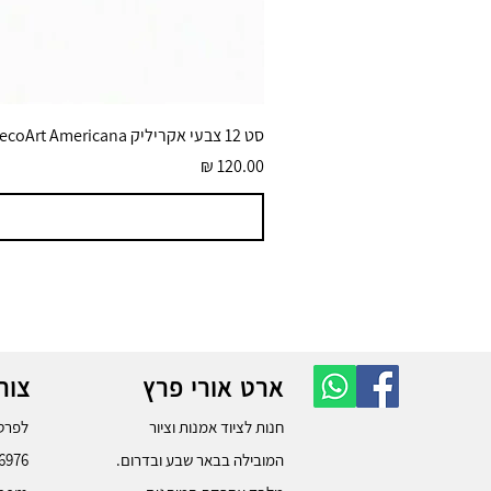
סט 12 צבעי אקריליק DecoArt Americana גוונים בוהקים 59 מ״ל
מחיר
ארט אורי פרץ
צור
חנות לציוד אמנות וציור
לפרטי
המובילה בבאר שבע ובדרום.
6976