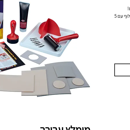
מכילה - גלגלת ברוחב 10 ס"מ, סכין גילוף עם 5
מומלץ עבורך