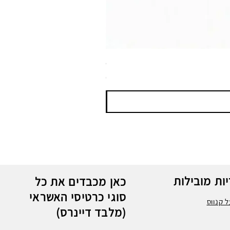
ספריי צבע שחור לטמבון MTN WEPRO Bumper Paint
מחיר
ות מובילות
כאן מכבדים את כל
סוגי כרטיסי האשראי
 קנווס
(מלבד דיינרס)