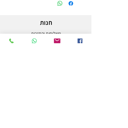
חנות
משלוחים והחזרות
מדיניות החנות
הצהרת נגישות
צור קשר
לפרטים והזמנות - אורי פרץ
054-3556976
uri.homa@gmail.com
החלוץ 50 באר שבע
חנות לציוד אמנות וציור המובילה בבאר שבע ובדרום.
מלבד אספקת המותגים הטובים ביותר בעולם האמנות,