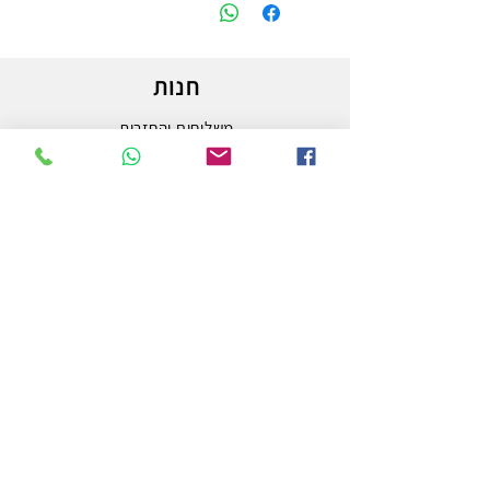
חנות
משלוחים והחזרות
מדיניות החנות
הצהרת נגישות
צור קשר
לפרטים והזמנות - אורי פרץ
054-3556976
uri.homa@gmail.com
החלוץ 50 באר שבע
חנות לציוד אמנות וציור המובילה בבאר שבע ובדרום.
מלבד אספקת המותגים הטובים ביותר בעולם האמנות,