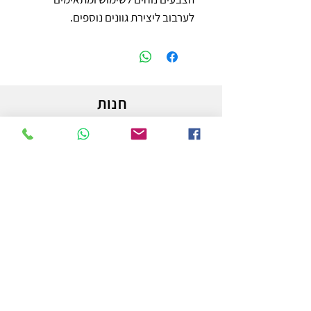
לערבוב ליצירת גוונים נוספים.
חנות
משלוחים והחזרות
מדיניות החנות
הצהרת נגישות
צור קשר
לפרטים והזמנות - אורי פרץ
054-3556976
uri.homa@gmail.com
החלוץ 50 באר שבע