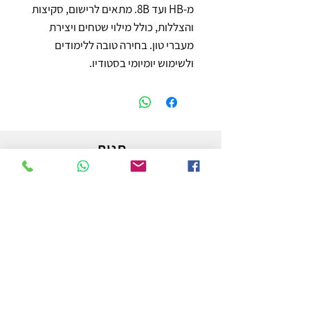
מ‑HB ועד 8B. מתאים לרישום, סקיצות 
והצללות, כולל מילוי שטחים ויצירת 
מעברי טון. בחירה טובה ללימודים 
ולשימוש יומיומי בסטודיו.
חנות
משלוחים והחזרות
מדיניות החנות
הצהרת נגישות
צור קשר
לפרטים והזמנות - אורי פרץ
054-3556976