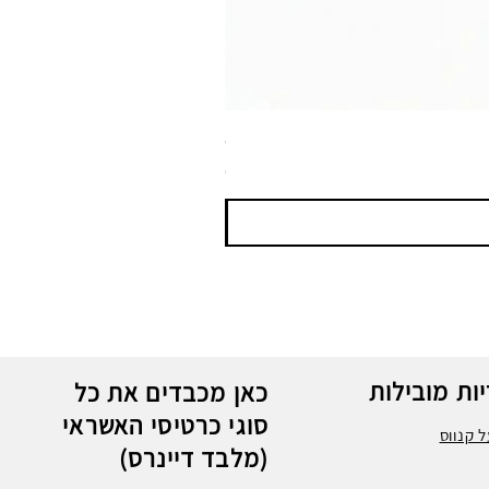
ספריי צבע שחור לטמבון MTN WEPRO Bumper Paint
מחיר
ות מובילות
כאן מכבדים את כל
סוגי כרטיסי האשראי
 קנווס
(מלבד דיינרס)