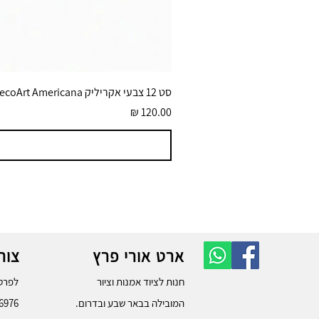
סט 12 צבעי אקריליק DecoArt Americana גוונים בוהקים 59 מ״ל
מחיר
ארט אורי פרץ
צור
חנות לציוד אמנות וציור
לפרטי
המובילה בבאר שבע ובדרום.
6976