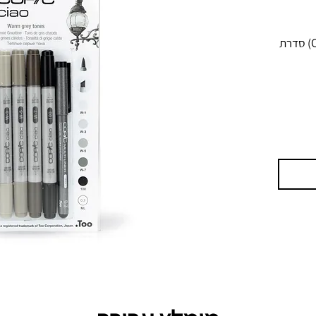
סט 6 מרקרים קופיק צ'או (Copic Ciao) סדרת