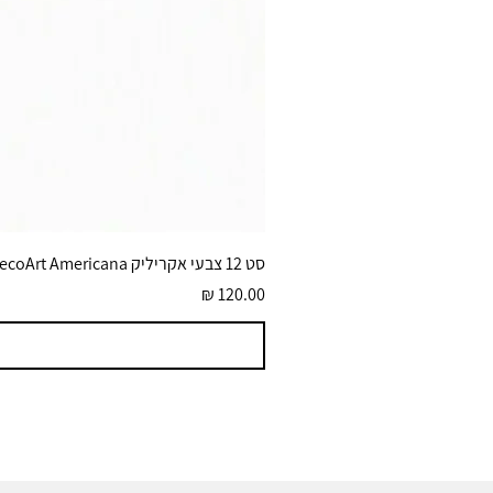
סט 12 צבעי אקריליק DecoArt Americana גוונים בוהקים 59 מ״ל
מחיר