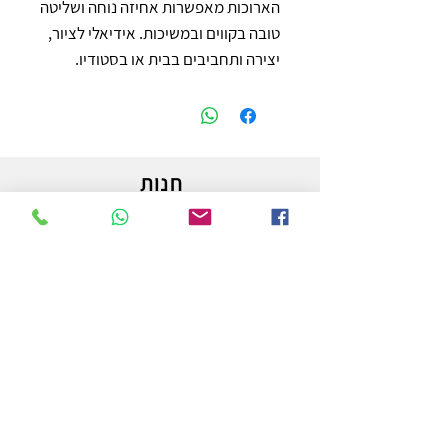
הארוכות מאפשרות אחיזה נוחה ושליטה 
טובה בקווים ובמשיכות. אידיאלי לציור, 
יצירה ותחביבים בבית או בסטודיו.
חנות
משלוחים והחזרות
מדיניות החנות
הצהרת נגישות
צור קשר
לפרטים והזמנות - אורי פרץ
054-3556976
uri.homa@gmail.com