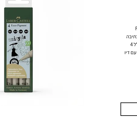
Fab-
Castell, מתאים לאיור טכני, שרטוט, כתיבה 
ועבודה מדויקת בקווים דקים. הסט כולל 4 
עוביים שונים: 0.2, 0.4, 0.6 ו-0.8 מ״מ, עם דיו 