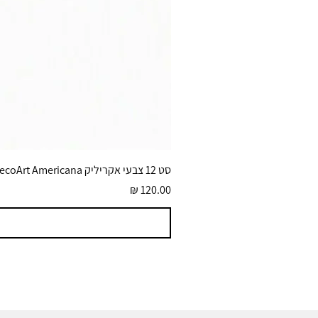
סט 12 צבעי אקריליק DecoArt Americana גוונים בוהקים 59 מ״ל
מחיר