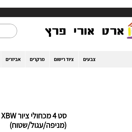
צבעים
ציוד רישום
מרקרים
אביזרים
סט 4 מכחולי ציור XBW
(מניפה/עגול/שטוח)