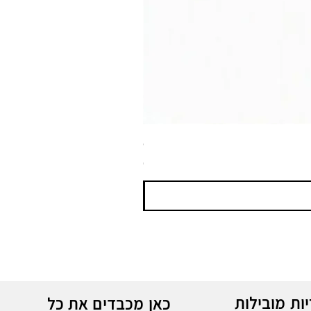
ספריי צבע שחור לטמבון MTN WEPRO Bumper Paint
מחיר
ות מובילות
כאן מכבדים את כל