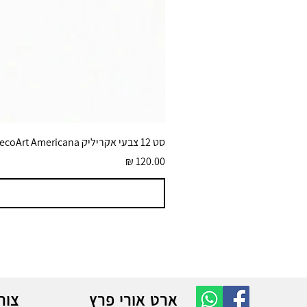
סט 12 צבעי אקריליק DecoArt Americana גוונים בוהקים 59 מ״ל
מחיר
ארט אורי פרץ
צור