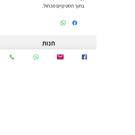
בתוך הסט קיים מכחול.
חנות
משלוחים והחזרות
מדיניות החנות
הצהרת נגישות
צור קשר
לפרטים והזמנות - אורי פרץ
054-3556976
uri.homa@gmail.com
החלוץ 50 באר שבע