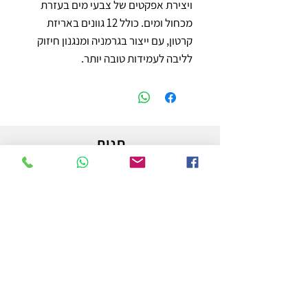
ויצירת אפקטים של צבעי מים בעזרת 
מכחול ומים. כולל 12 גוונים באריזת 
קרטון, עם ייצור בגרמניה ומנגנון חיזוק 
לליבה לעמידות טובה יותר.
חנות
משלוחים והחזרות
מדיניות החנות
הצהרת נגישות
צור קשר
לפרטים והזמנות - אורי פרץ
054-3556976