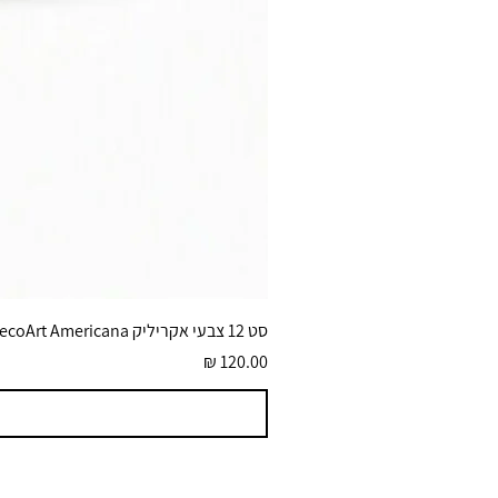
סט 12 צבעי אקריליק DecoArt Americana גוונים בוהקים 59 מ״ל
מחיר