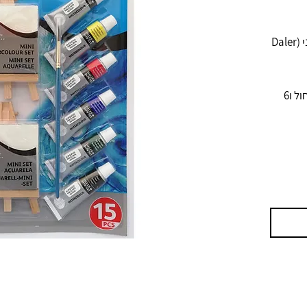
סט צבעי אקוורל של חברת דאלר ראוני (Daler
6 גוונים של צבעים, 2 כנים קטנים, מכחול ו6