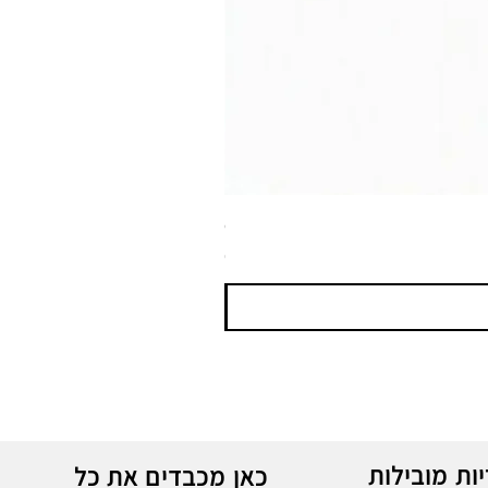
ספריי צבע שחור לטמבון MTN WEPRO Bumper Paint
מחיר
ות מובילות
כאן מכבדים את כל