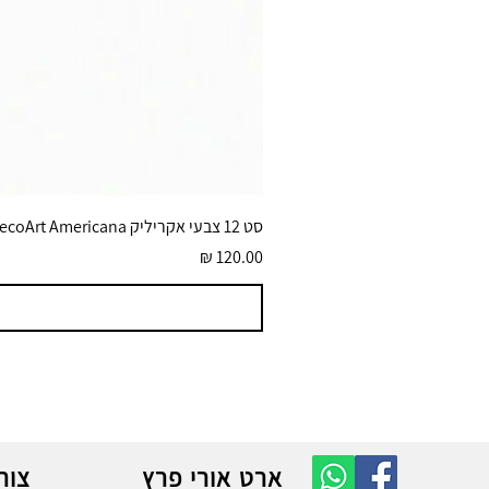
סט 12 צבעי אקריליק DecoArt Americana גוונים בוהקים 59 מ״ל
מחיר
ארט אורי פרץ
צור