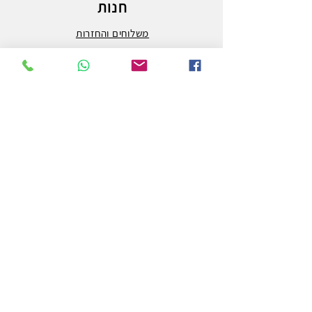
חנות
משלוחים והחזרות
מדיניות החנות
הצהרת נגישות
צור קשר
לפרטים והזמנות - אורי פרץ
054-3556976
uri.homa@gmail.com
החלוץ 50 באר שבע
חנות לציוד אמנות וציור המובילה בבאר שבע ובדרום.
מלבד אספקת המותגים הטובים ביותר בעולם האמנות,
אנחנו גם מבצעים הדפסה על קנבס באיכות גבוהה ביותר.
כאן מכבדים את כל סוגי כרטיסי האשראי
(מלבד דיינרס)