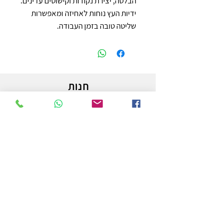
הבלטה, יצירת נקודות וקישוטים עדינים. 
ידיות העץ נוחות לאחיזה ומאפשרות 
שליטה טובה בזמן העבודה.
חנות
משלוחים והחזרות
מדיניות החנות
הצהרת נגישות
צור קשר
לפרטים והזמנות - אורי פרץ
054-3556976
uri.homa@gmail.com
החלוץ 50 באר שבע