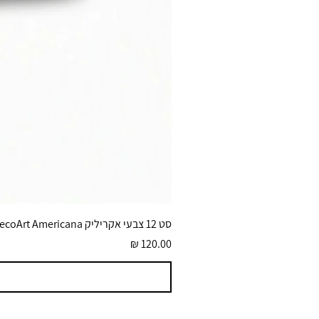
סט 12 צבעי אקריליק DecoArt Americana גוונים בוהקים 59 מ״ל
מחיר