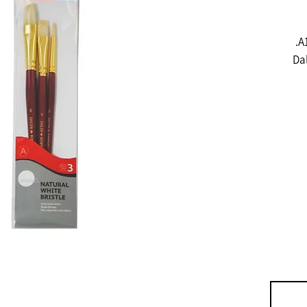
.
A
Da