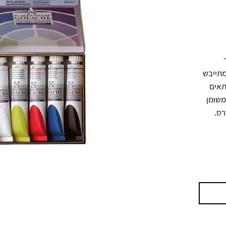
בשפופרות 20 מ"ל, מתאים לציור, איור 
ועבודות שכבות. הצבע נמרח בקלות, מתייבש 
תוך דקות ומעניק גימור מט קטיפתי. מתאים 
לעבודה על משטחים נקבוביים ונקיים משומן 
רס.