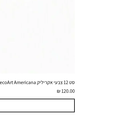
סט 12 צבעי אקריליק DecoArt Americana גוונים בוהקים 59 מ״ל
מחיר