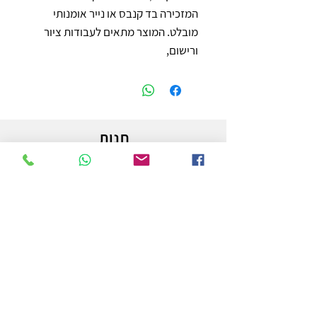
המזכירה בד קנבס או נייר אומנותי 
מובלט. המוצר מתאים לעבודות ציור 
ורישום,
חנות
משלוחים והחזרות
מדיניות החנות
הצהרת נגישות
צור קשר
לפרטים והזמנות - אורי פרץ
054-3556976
uri.homa@gmail.com