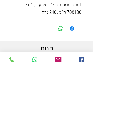
נייר בריסטול במגוון צבעים, גודל
70X100 ס"מ. 240 גרם.
חנות
משלוחים והחזרות
מדיניות החנות
הצהרת נגישות
צור קשר
לפרטים והזמנות - אורי פרץ
054-3556976
uri.homa@gmail.com
החלוץ 50 באר שבע