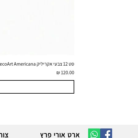
סט 12 צבעי אקריליק DecoArt Americana גוונים בוהקים 59 מ״ל
מחיר
ארט אורי פרץ
צור