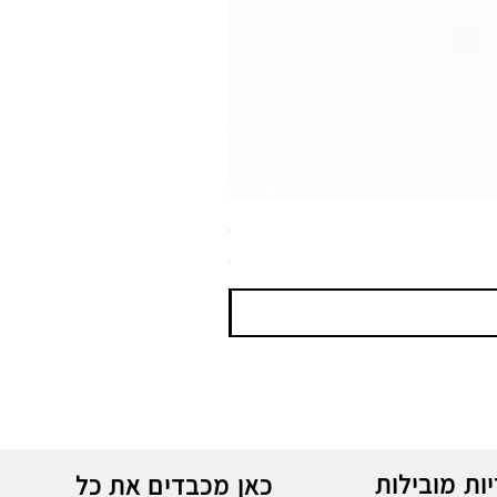
ספריי צבע שחור לטמבון MTN WEPRO Bumper Paint
מחיר
ות מובילות
כאן מכבדים את כל