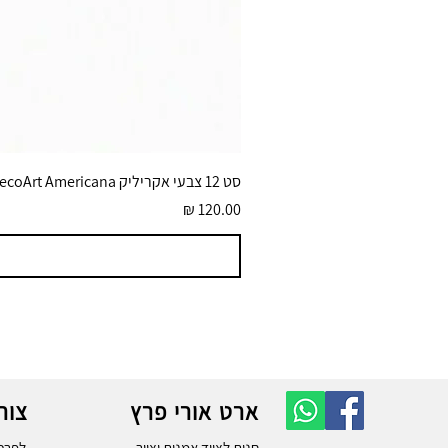
סט 12 צבעי אקריליק DecoArt Americana גוונים בוהקים 59 מ״ל
מחיר
ארט אורי פרץ
צור
חנות לציוד אמנות וציור
לפרטי