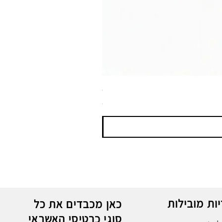
ספריי צבע שחור לטמבון MTN WEPRO Bumper Paint
מחיר
ות מובילות
כאן מכבדים את כל
סוגי כרטיסי האשראי