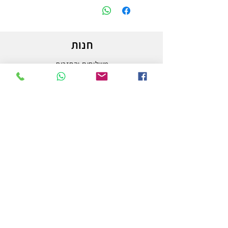
חנות
משלוחים והחזרות
מדיניות החנות
הצהרת נגישות
צור קשר
לפרטים והזמנות - אורי פרץ
054-3556976
uri.homa@gmail.com
החלוץ 50 באר שבע
חנות לציוד אמנות וציור המובילה בבאר שבע ובדרום.
מלבד אספקת המותגים הטובים ביותר בעולם האמנות,