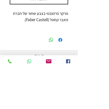
מרקר פרמננטי בצבע שחור של חברת
פאבר קסטל (Faber Castell).
חנות
משלוחים והחזרות
מדיניות החנות
הצהרת נגישות
צור קשר
לפרטים והזמנות - אורי פרץ
054-3556976