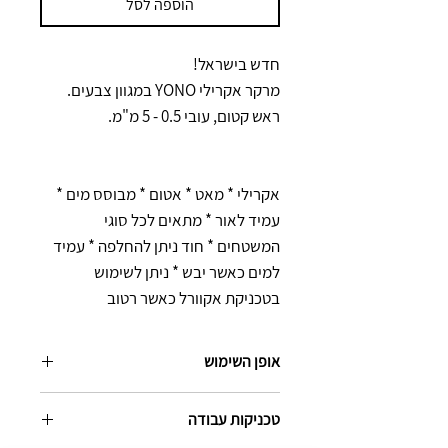
הוספה לסל
חדש בישראל!
מרקר אקרילי YONO במגוון צבעים.
ראש קטום, עובי 0.5 - 5 מ"מ.
אקרילי * מאט * אטום * מבוסס מים *
עמיד לאור * מתאים לכל סוגי
המשטחים * חוד ניתן להחלפה * עמיד
למים כאשר יבש * ניתן לשימוש
בטכניקת אקוורל כאשר רטוב
אופן השימוש
1. נערו את המרקר כאשר הפקק סגור למשך
טכניקות עבודה
דקה על מנת לפזר את הדיו באופן אחיד.
2. לחצו על החוד מעלה ומטה על גבי דף טיוטה