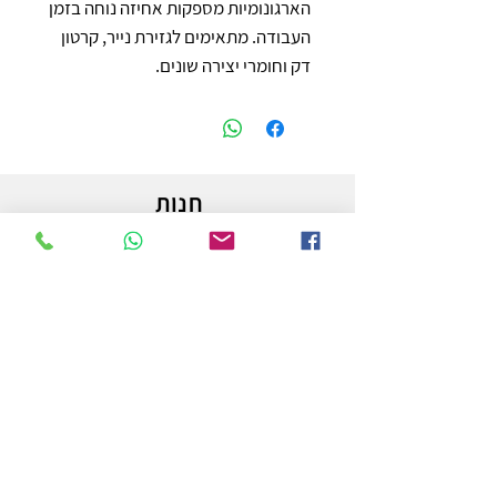
הארגונומיות מספקות אחיזה נוחה בזמן 
העבודה. מתאימים לגזירת נייר, קרטון 
דק וחומרי יצירה שונים.
חנות
משלוחים והחזרות
מדיניות החנות
הצהרת נגישות
צור קשר
לפרטים והזמנות - אורי פרץ
054-3556976
uri.homa@gmail.com