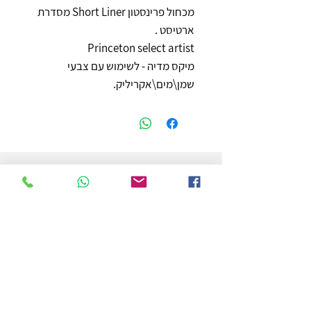
מכחול פרינסטון Short Liner מסדרת
ארטיסט .
Princeton select artist
מיקס מדיה - לשימוש עם צבעי
שמן\מים\אקריליק.
חנות
משלוחים והחזרות
מדיניות החנות
הצהרת נגישות
צור קשר
לפרטים והזמנות - אורי פרץ