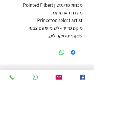
מכחול פרינסטון Pointed Filbert
מסדרת ארטיסט .
Princeton select artist
מיקס מדיה - לשימוש עם צבעי
שמן\מים\אקריליק.
חנות
משלוחים והחזרות
מדיניות החנות
הצהרת נגישות
צור קשר
לפרטים והזמנות - אורי פרץ