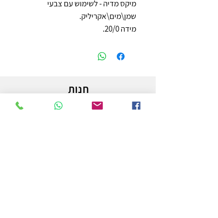
מיקס מדיה - לשימוש עם צבעי
שמן\מים\אקריליק.
מידה 20/0.
חנות
משלוחים והחזרות
מדיניות החנות
הצהרת נגישות
צור קשר
לפרטים והזמנות - אורי פרץ
054-3556976
uri.homa@gmail.com