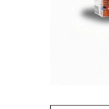
ספריי צבע שחור לטמבון MTN WEPRO Bumper Paint
מחיר