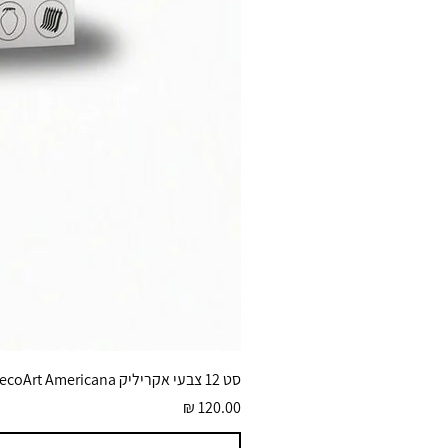
סט 12 צבעי אקריליק DecoArt Americana גוונים בוהקים 59 מ״ל
מחיר