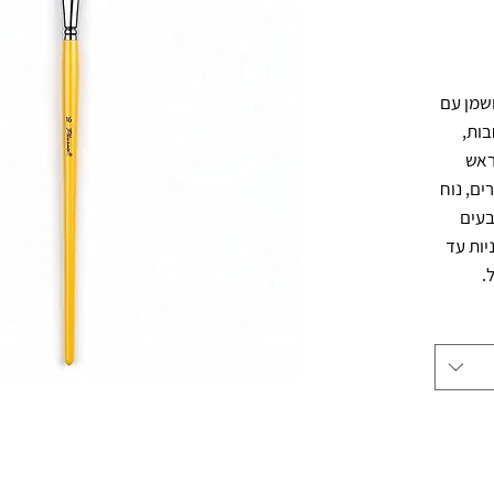
מכחול מעוגל פילברט לציור אקריליק ושמן עם 
ידית ארוכה, מתאים למריחות צבע רחבות, 
מילוי שטחים ועבודה כללית בסטודיו. ראש 
המכחול בעל צורה שטוחה וסיבים בהירים, נוח 
לשימוש עם צבעי אקריליק, גואש או צבעים 
נוספים. גודל 16 מתאים לעבודות בינוניות עד 
.