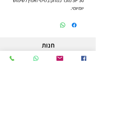
SP 30 מוכר כמחק בסיסי ואמין לשימוש 
יומיומי.
חנות
משלוחים והחזרות
מדיניות החנות
הצהרת נגישות
צור קשר
לפרטים והזמנות - אורי פרץ
054-3556976
uri.homa@gmail.com
החלוץ 50 באר שבע