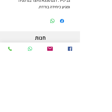
גבי נייר. דגם AS30 מיוצר בגרמניה 
ומגיע כיחידה בודדת.
חנות
משלוחים והחזרות
מדיניות החנות
הצהרת נגישות
צור קשר
לפרטים והזמנות - אורי פרץ
054-3556976
uri.homa@gmail.com
החלוץ 50 באר שבע