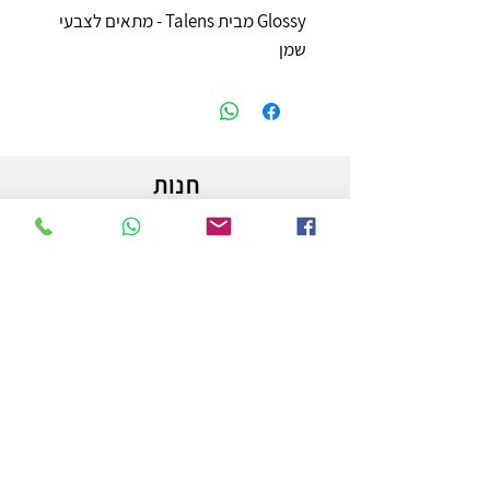
Glossy מבית Talens - מתאים לצבעי
שמן
חנות
משלוחים והחזרות
מדיניות החנות
הצהרת נגישות
צור קשר
לפרטים והזמנות - אורי פרץ
054-3556976
uri.homa@gmail.com
החלוץ 50 באר שבע