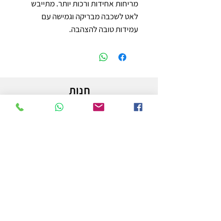
מריחות אחידות ורכות יותר. מתייבש 
לאט לשכבה מבריקה וגמישה עם 
עמידות טובה להצהבה.
חנות
משלוחים והחזרות
מדיניות החנות
הצהרת נגישות
צור קשר
לפרטים והזמנות - אורי פרץ
054-3556976
uri.homa@gmail.com