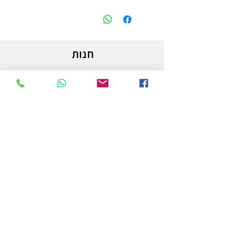
חנות
משלוחים והחזרות
מדיניות החנות
הצהרת נגישות
צור קשר
לפרטים והזמנות - אורי פרץ
054-3556976
uri.homa@gmail.com
החלוץ 50 באר שבע
חנות לציוד אמנות וציור המובילה בבאר שבע ובדרום.